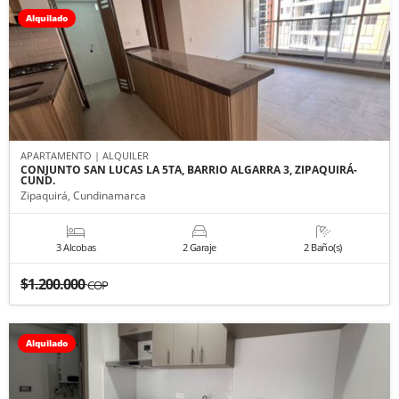
Alquilado
APARTAMENTO | ALQUILER
CONJUNTO SAN LUCAS LA 5TA, BARRIO ALGARRA 3, ZIPAQUIRÁ-
CUND.
Zipaquirá, Cundinamarca
3 Alcobas
2 Garaje
2 Baño(s)
$1.200.000
COP
Alquilado