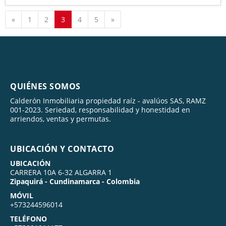
Anterior
Siguiente
«
1
2
3
4
5
»
QUIÉNES SOMOS
Calderón Inmobiliaria propiedad raíz - avalúos SAS, RAMZ
001-2023. Seriedad, responsabilidad y honestidad en
arriendos, ventas y permutas.
UBICACIÓN Y CONTACTO
UBICACIÓN
CARRERA 10A 6-32 ALGARRA 1
Zipaquirá - Cundinamarca - Colombia
MÓVIL
+573244596014
TELÉFONO