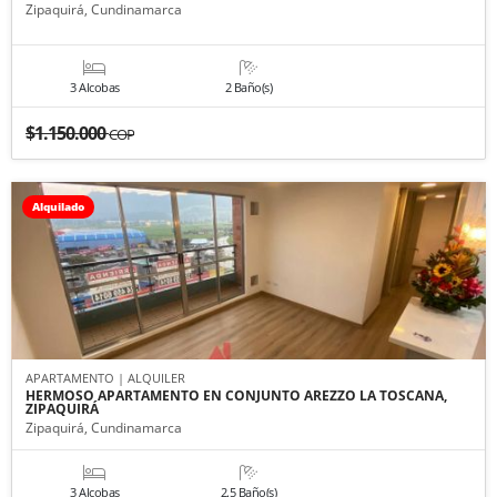
Zipaquirá, Cundinamarca
3 Alcobas
2 Baño(s)
$1.150.000
COP
Alquilado
APARTAMENTO | ALQUILER
HERMOSO APARTAMENTO EN CONJUNTO AREZZO LA TOSCANA,
ZIPAQUIRÁ
Zipaquirá, Cundinamarca
3 Alcobas
2.5 Baño(s)