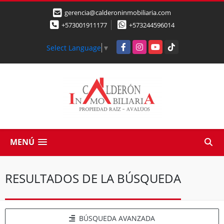
gerencia@calderoninmobiliaria.com
+573001911177
+573244596014
Facebook
Instagram
YouTube
TikTok
Select Language
▼
MENÚ
RESULTADOS DE LA BÚSQUEDA
BÚSQUEDA AVANZADA