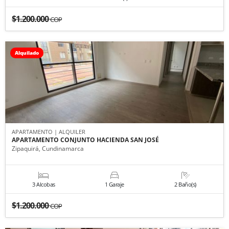
$1.200.000
COP
Alquilado
APARTAMENTO | ALQUILER
APARTAMENTO CONJUNTO HACIENDA SAN JOSÉ
Zipaquirá, Cundinamarca
3 Alcobas
1 Garaje
2 Baño(s)
$1.200.000
COP