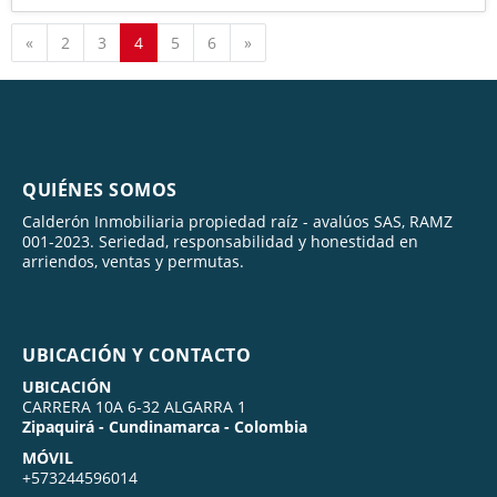
Anterior
Siguiente
«
2
3
4
5
6
»
QUIÉNES SOMOS
Calderón Inmobiliaria propiedad raíz - avalúos SAS, RAMZ
001-2023. Seriedad, responsabilidad y honestidad en
arriendos, ventas y permutas.
UBICACIÓN Y CONTACTO
UBICACIÓN
CARRERA 10A 6-32 ALGARRA 1
Zipaquirá - Cundinamarca - Colombia
MÓVIL
+573244596014