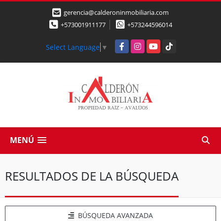
gerencia@calderoninmobiliaria.com
+573001911177
+573244596014
Facebook
Instagram
YouTube
TikTok
Select Language
▼
MENÚ
RESULTADOS DE LA BÚSQUEDA
BÚSQUEDA AVANZADA