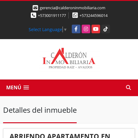
gerencia@calderoninmobiliaria.com
+573001911177
+573244596014
Facebook
Instagram
YouTube
TikTok
Select Language
▼
MENÚ
Detalles del inmueble
ARRIENDO APARTAMENTO EN