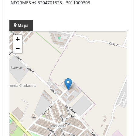
INFORMES 📲 3204701823 - 3011009303
Mapa
+
−