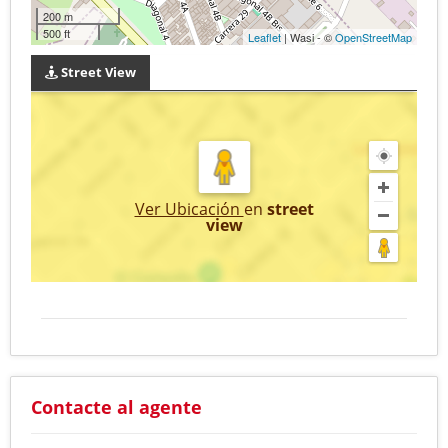
200 m
500 ft
Leaflet
| Wasi - ©
OpenStreetMap
Street View
Ver Ubicación
en
street
view
Contacte al agente