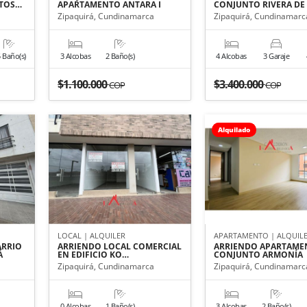
 TOS…
APARTAMENTO ANTARA I
CONJUNTO RIVERA DE
Zipaquirá, Cundinamarca
Zipaquirá, Cundinamarc
5 Baño(s)
3 Alcobas
2 Baño(s)
4 Alcobas
3 Garaje
$1.100.000
$3.400.000
COP
COP
Alquilado
LOCAL | ALQUILER
APARTAMENTO | ALQUIL
ARRIO
ARRIENDO LOCAL COMERCIAL
ARRIENDO APARTAME
Á
EN EDIFICIO KO…
CONJUNTO ARMONÍA
Zipaquirá, Cundinamarca
Zipaquirá, Cundinamarc
0 Alcobas
1 Baño(s)
3 Alcobas
2 Baño(s)