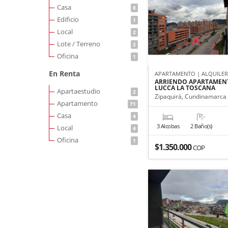
Casa
8
Edificio
1
Local
2
Lote / Terreno
2
Oficina
1
En Renta
APARTAMENTO | ALQUILE
ARRIENDO APARTAMEN
LUCCA LA TOSCANA
Apartaestudio
2
Zipaquirá, Cundinamarca
Apartamento
71
Casa
4
3 Alcobas
2 Baño(s)
Local
4
Oficina
1
$1.350.000
COP