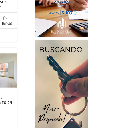
 SUS…
a
4 Baño(s)
ER
NTO EN
a