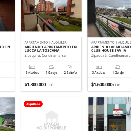
R
APARTAMENTO | ALQUILER
APARTAMENTO | ALQUIL
TO EN
ARRIENDO APARTAMENTO EN
ARRIENDO APARTAME
LUCCA LA TOSCANA
CLUB HOUSE SAVIIA
Zipaquirá, Cundinamarca
Zipaquirá, Cundinamarc
3 Alcobas
1 Garaje
2 Baño(s)
3 Alcobas
1 Garaje
$1.300.000
$1.600.000
COP
COP
Alquilado