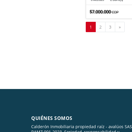
$7.000.000
COP
Sigui
1
2
3
»
QUIÉNES SOMOS
Calderón Inmobiliaria propiedad raíz - avalúos SAS
RAMZ 001-2023. Seriedad, responsabilidad y