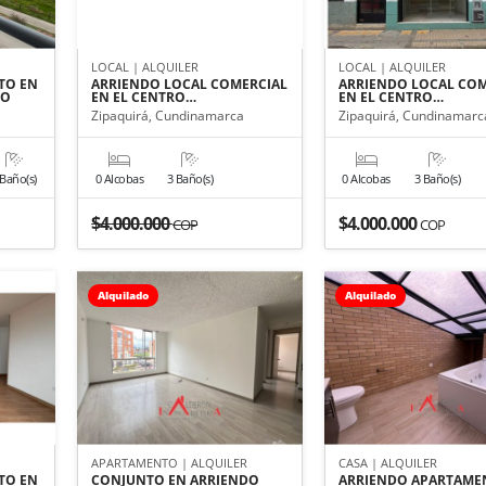
R
LOCAL | ALQUILER
LOCAL | ALQUILER
TO EN
ARRIENDO LOCAL COMERCIAL
ARRIENDO LOCAL COM
TO
EN EL CENTRO…
EN EL CENTRO…
Zipaquirá, Cundinamarca
Zipaquirá, Cundinamarc
 Baño(s)
0 Alcobas
3 Baño(s)
0 Alcobas
3 Baño(s)
$4.000.000
$4.000.000
COP
COP
Alquilado
Alquilado
R
APARTAMENTO | ALQUILER
CASA | ALQUILER
TO EN
CONJUNTO EN ARRIENDO
ARRIENDO APARTAME