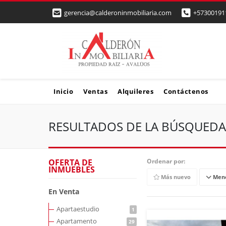
gerencia@calderoninmobiliaria.com
+57300191
Inicio
Ventas
Alquileres
Contáctenos
RESULTADOS DE LA BÚSQUEDA
OFERTA DE
Ordenar por:
INMUEBLES
Más nuevo
Meno
En Venta
Apartaestudio
1
Apartamento
29