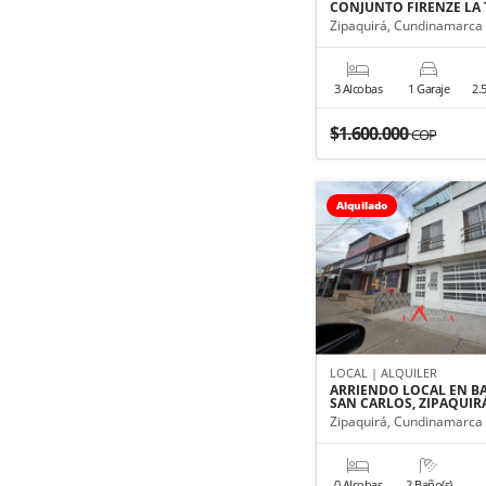
CONJUNTO FIRENZE LA
Zipaquirá, Cundinamarca
3 Alcobas
1 Garaje
2.
$1.600.000
COP
Alquilado
LOCAL | ALQUILER
ARRIENDO LOCAL EN B
SAN CARLOS, ZIPAQUIR
Zipaquirá, Cundinamarca
0 Alcobas
2 Baño(s)