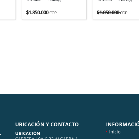
$1.850.000
$1.050.000
COP
COP
ente
UBICACIÓN Y CONTACTO
INFORMACI
Inicio
,
UBICACIÓN
CARRERA 10A 6-32 ALGARRA 1