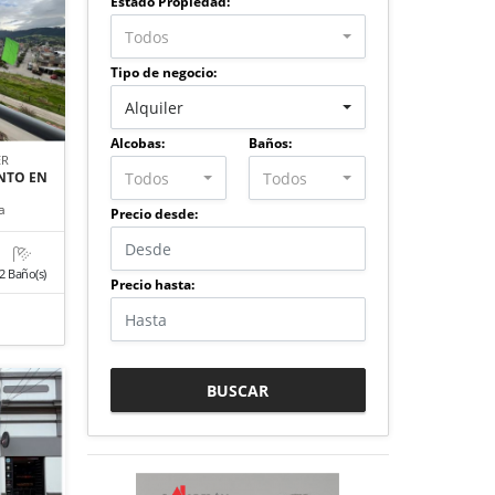
Estado Propiedad:
Todos
Tipo de negocio:
Alquiler
Alcobas:
Baños:
ER
Todos
Todos
NTO EN
a
Precio desde:
2 Baño(s)
Precio hasta:
BUSCAR