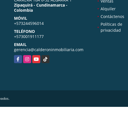
Ventas
Zipaquirá - Cundinamarca -
Alquiler
Colombia
Contáctenos
MÓVIL
+573244596014
Políticas de
privacidad
TELÉFONO
+573001911177
EMAIL
gerencia@calderoninmobiliaria.com
Facebook
Instagram
YouTube
TikTok
vados.