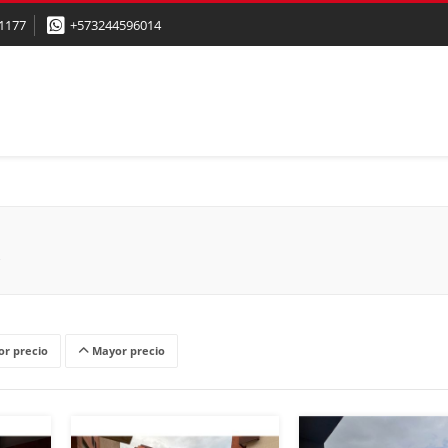
1177
+573244596014
r precio
Mayor precio