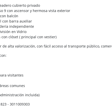
eadero cubierto privado
so 9 con ascensor y hermosa vista exterior
con balcón
l con barra auxiliar
dería independiente
visión en Vidrio
 con clóset ( principal con vestier)
 de alta valorización, con fácil acceso al transporte público, comerc
con:
ara visitantes
y áreas comunes
administración incluida)
1823 - 3011009303