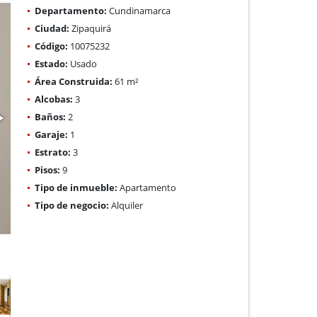
Departamento:
Cundinamarca
Ciudad:
Zipaquirá
Código:
10075232
Estado:
Usado
Área Construida:
61 m²
Alcobas:
3
Baños:
2
Garaje:
1
Estrato:
3
Pisos:
9
Tipo de inmueble:
Apartamento
Tipo de negocio:
Alquiler