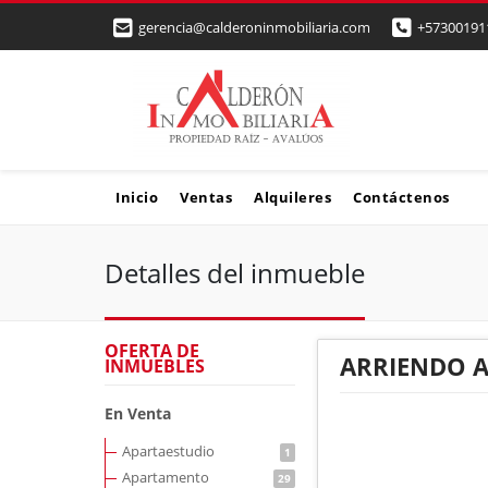
gerencia@calderoninmobiliaria.com
+57300191
Inicio
Ventas
Alquileres
Contáctenos
Detalles del inmueble
OFERTA DE
ARRIENDO 
INMUEBLES
En Venta
Apartaestudio
1
Apartamento
29