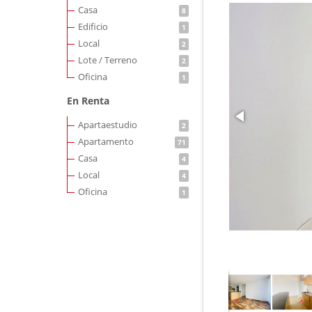
Casa
8
Edificio
1
Local
2
Lote / Terreno
2
Oficina
1
En Renta
Apartaestudio
2
Apartamento
71
Casa
4
Local
4
Oficina
1