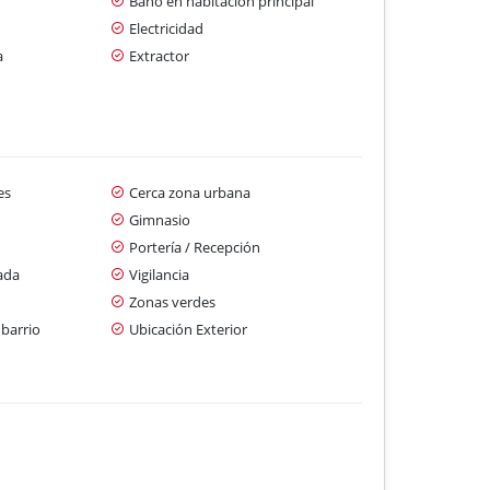
Baño en habitación principal
Electricidad
a
Extractor
es
Cerca zona urbana
Gimnasio
Portería / Recepción
ada
Vigilancia
Zonas verdes
 barrio
Ubicación Exterior