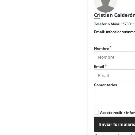
Cristian Calderó
Teléfono Móvil:
57301
Email:
infocalderoninm
*
Nombre
*
Email
Comentarios
Acepto recibir info
Enviar formulari