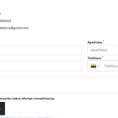
n
1009303
obiliaria@gmail.com
*
Apellidos
*
Teléfono
▼
rmación sobre ofertas inmobiliarias
o