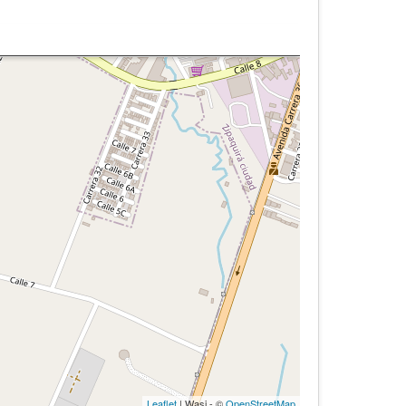
Leaflet
| Wasi - ©
OpenStreetMap