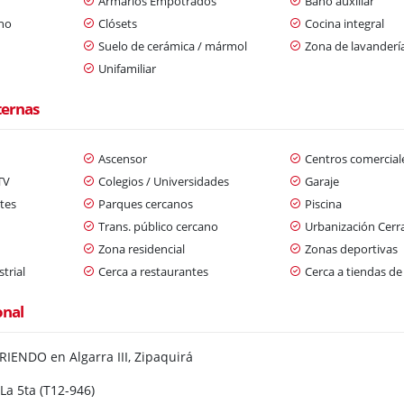
Armarios Empotrados
Baño auxiliar
ano
Clósets
Cocina integral
Suelo de cerámica / mármol
Zona de lavanderí
Unifamiliar
ternas
Ascensor
Centros comercial
TV
Colegios / Universidades
Garaje
tes
Parques cercanos
Piscina
Trans. público cercano
Urbanización Cerr
Zona residencial
Zonas deportivas
trial
Cerca a restaurantes
Cerca a tiendas de
onal
IENDO en Algarra III, Zipaquirá
La 5ta (T12-946)