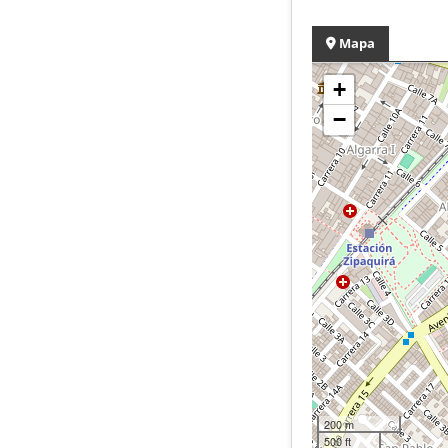
Mapa
+
−
200 m
500 ft