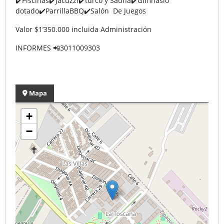
✔️Piscinas✔️Jacuzzi✔️turco y Sauna✔️Gimnasio
dotado✔️ParrillaBBQ✔️Salón De Juegos
Valor $1’350.000 incluida Administración
INFORMES 📲3011009303
Mapa
+
−