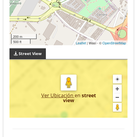
200 m
500 ft
Leaflet
| Wasi - ©
OpenStreetMap
Street View
Ver Ubicación
en
street
view