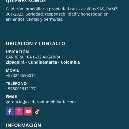
QUIÉNES SOMOS
Calderón Inmobiliaria propiedad raíz - avalúos SAS, RAMZ
001-2023. Seriedad, responsabilidad y honestidad en
arriendos, ventas y permutas.
UBICACIÓN Y CONTACTO
UBICACIÓN
CARRERA 10A 6-32 ALGARRA 1
Zipaquirá - Cundinamarca - Colombia
MÓVIL
+573244596014
TELÉFONO
+573001911177
EMAIL
gerencia@calderoninmobiliaria.com
Facebook
Instagram
YouTube
TikTok
INFORMACIÓN