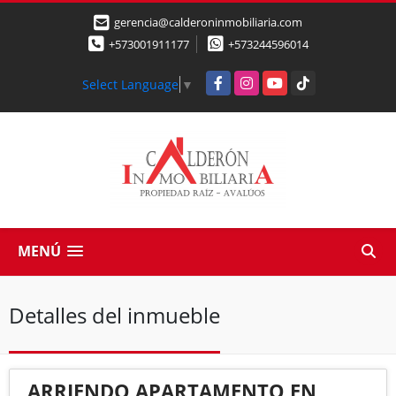
gerencia@calderoninmobiliaria.com
+573001911177
+573244596014
Facebook
Instagram
YouTube
TikTok
Select Language
▼
MENÚ
Detalles del inmueble
ARRIENDO APARTAMENTO EN