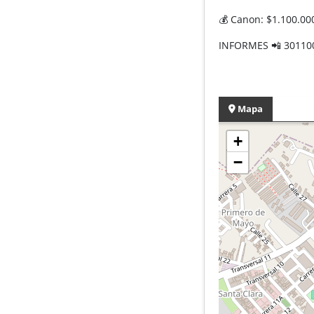
💰 Canon: $1.100.000
INFORMES 📲 30110
Mapa
+
−