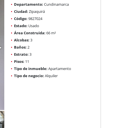
Departamento:
Cundinamarca
Ciudad:
Zipaquirá
Código:
9827024
Estado:
Usado
Área Construida:
66 m²
Alcobas:
3
Baños:
2
Estrato:
3
Pisos:
11
Tipo de inmueble:
Apartamento
Tipo de negocio:
Alquiler