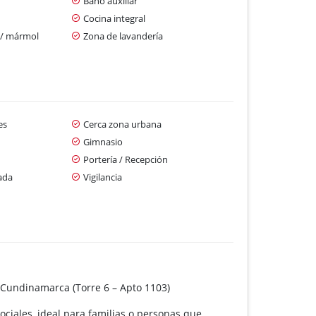
Baño auxiliar
Cocina integral
 / mármol
Zona de lavandería
es
Cerca zona urbana
Gimnasio
Portería / Recepción
ada
Vigilancia
Cundinamarca (Torre 6 – Apto 1103)
ciales, ideal para familias o personas que