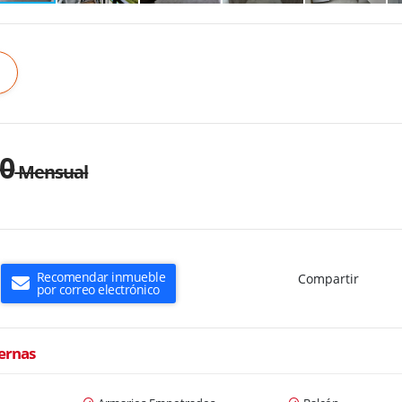
00
Mensual
Recomendar inmueble
Compartir
por correo electrónico
ternas