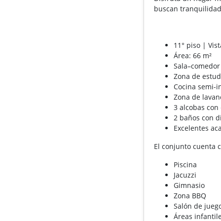
buscan tranquilidad
11° piso | Vist
Área: 66 m²
Sala–comedor
Zona de estudi
Cocina semi-i
Zona de lavan
3 alcobas con 
2 baños con di
Excelentes ac
El conjunto cuenta 
Piscina
Jacuzzi
Gimnasio
Zona BBQ
Salón de jueg
Áreas infantil