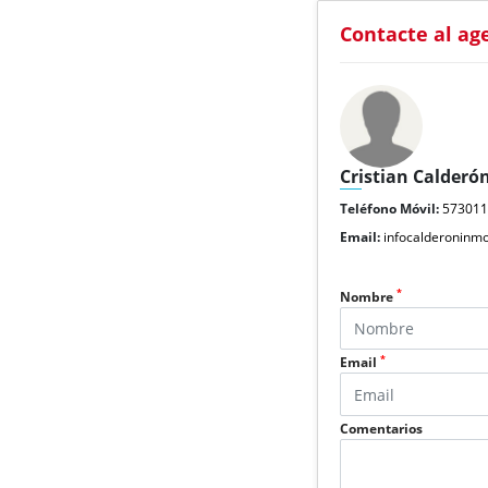
Contacte al ag
Cristian Calderó
Teléfono Móvil:
57301
Email:
infocalderoninm
*
Nombre
*
Email
Comentarios