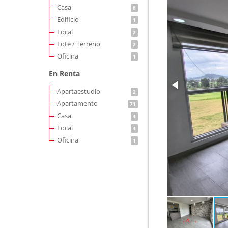
Casa
8
Edificio
1
Local
2
Lote / Terreno
2
Oficina
1
En Renta
Apartaestudio
2
Apartamento
71
Casa
4
Local
4
Oficina
1