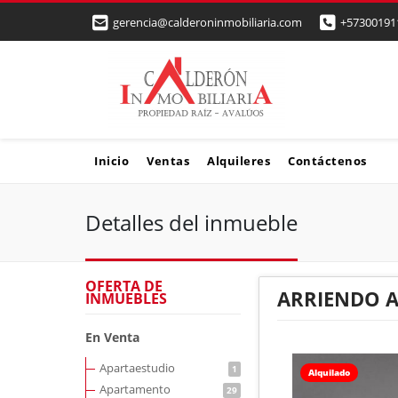
gerencia@calderoninmobiliaria.com
+57300191
Inicio
Ventas
Alquileres
Contáctenos
Detalles del inmueble
OFERTA DE
ARRIENDO A
INMUEBLES
En Venta
Apartaestudio
1
Alquilado
Apartamento
29