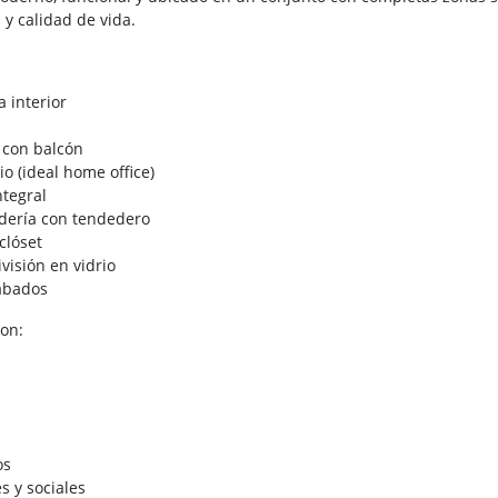
 y calidad de vida.
a interior
 con balcón
o (ideal home office)
ntegral
dería con tendedero
clóset
visión en vidrio
abados
con:
os
es y sociales