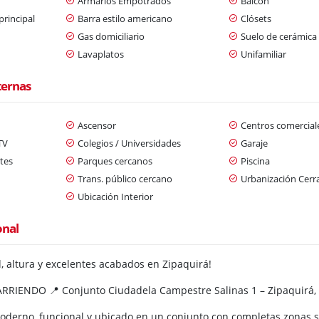
Armarios Empotrados
Balcón
principal
Barra estilo americano
Clósets
Gas domiciliario
Suelo de cerámica
Lavaplatos
Unifamiliar
ternas
Ascensor
Centros comercial
TV
Colegios / Universidades
Garaje
tes
Parques cercanos
Piscina
Trans. público cercano
Urbanización Cerr
Ubicación Interior
onal
, altura y excelentes acabados en Zipaquirá!
IENDO 📍 Conjunto Ciudadela Campestre Salinas 1 – Zipaquirá, 
oderno, funcional y ubicado en un conjunto con completas zonas so