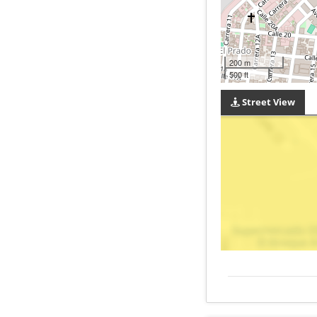
200 m
500 ft
Street View