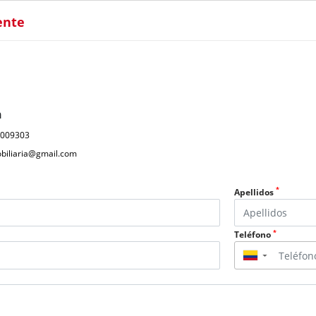
ente
n
1009303
obiliaria@gmail.com
*
Apellidos
*
Teléfono
▼