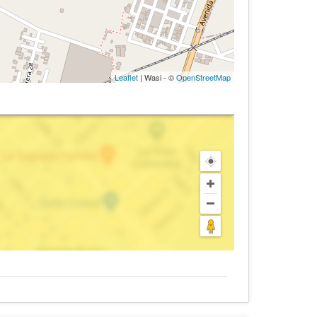
Leaflet
| Wasi - ©
OpenStreetMap