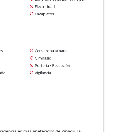
Electricidad
Lavaplatos
es
Cerca zona urbana
Gimnasio
Portería / Recepción
ada
Vigilancia
esidenciales más apetecidos de Zipaquirá.