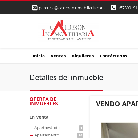
gerencia@calderoninmobiliaria.com
+57300191
Inicio
Ventas
Alquileres
Contáctenos
Detalles del inmueble
OFERTA DE
VENDO APA
INMUEBLES
En Venta
Apartaestudio
1
Apartamento
29