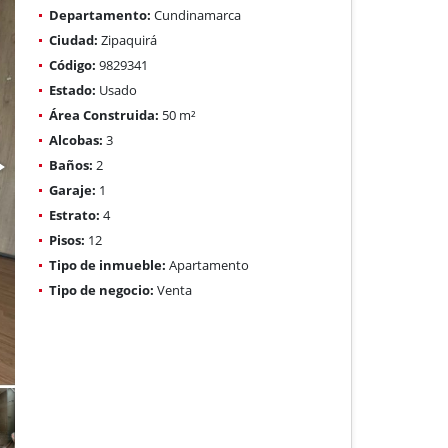
Departamento:
Cundinamarca
Ciudad:
Zipaquirá
Código:
9829341
Estado:
Usado
Área Construida:
50 m²
Alcobas:
3
Baños:
2
Garaje:
1
Estrato:
4
Pisos:
12
Tipo de inmueble:
Apartamento
Tipo de negocio:
Venta