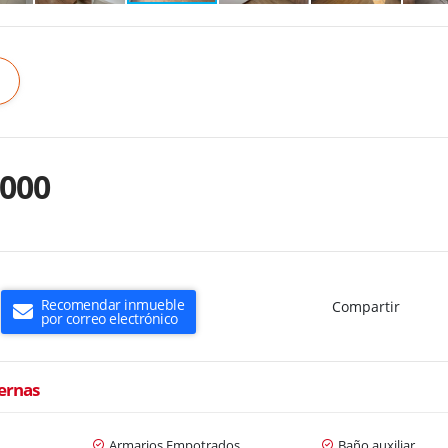
.000
Recomendar inmueble
Compartir
por correo electrónico
ternas
Armarios Empotrados
Baño auxiliar