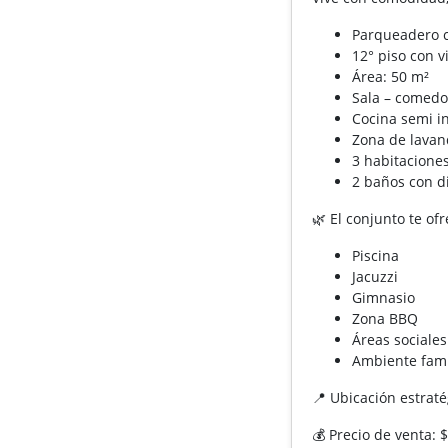
Parqueadero c
12° piso con v
Área: 50 m²
Sala – comedo
Cocina semi i
Zona de lava
3 habitaciones
2 baños con di
🌿 El conjunto te of
Piscina
Jacuzzi
Gimnasio
Zona BBQ
Áreas sociales
Ambiente fami
📍 Ubicación estraté
💰 Precio de venta: