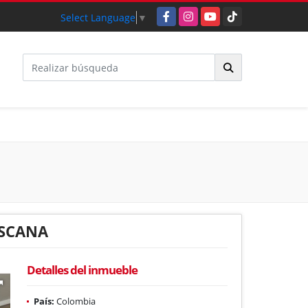
Facebook
Instagram
YouTube
TikTok
Select Language
▼
OSCANA
Detalles del inmueble
País:
Colombia