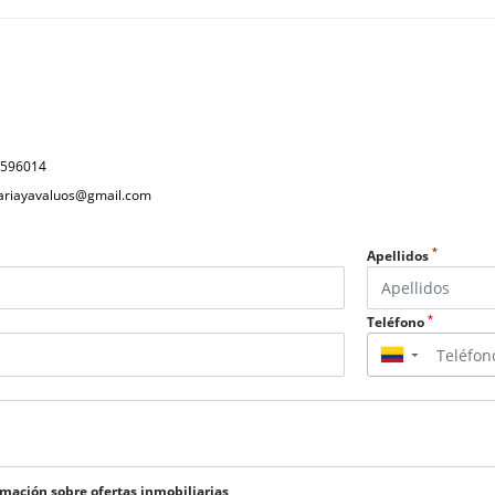
4596014
iariayavaluos@gmail.com
*
Apellidos
*
Teléfono
▼
rmación sobre ofertas inmobiliarias