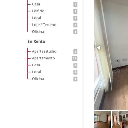
Casa
8
Edificio
1
Local
2
Lote / Terreno
2
Oficina
1
En Renta
Apartaestudio
2
Apartamento
71
Casa
4
Local
4
Oficina
1