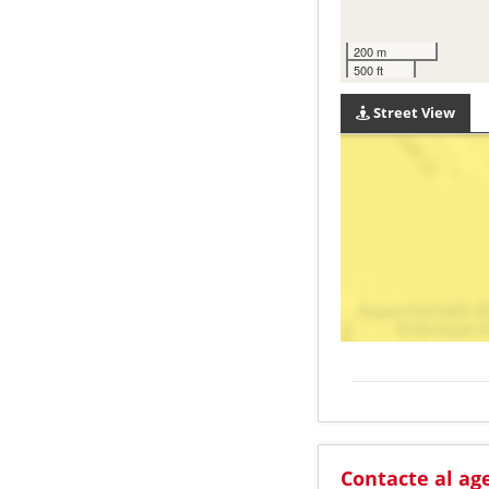
200 m
500 ft
Street View
Contacte al ag