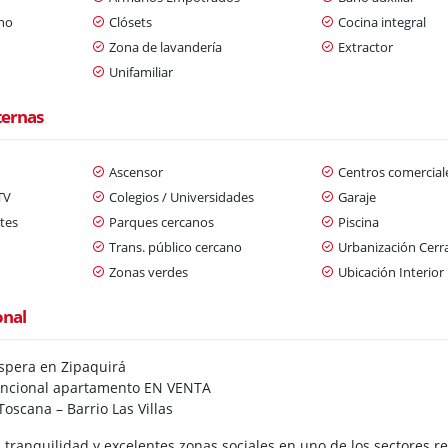
ano
Clósets
Cocina integral
Zona de lavandería
Extractor
Unifamiliar
ternas
Ascensor
Centros comercial
TV
Colegios / Universidades
Garaje
tes
Parques cercanos
Piscina
Trans. público cercano
Urbanización Cerr
Zonas verdes
Ubicación Interior
onal
spera en Zipaquirá
funcional apartamento EN VENTA
Toscana – Barrio Las Villas
 tranquilidad y excelentes zonas sociales en uno de los sectores r