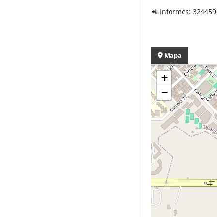
📲 Informes: 32445
Mapa
+
−