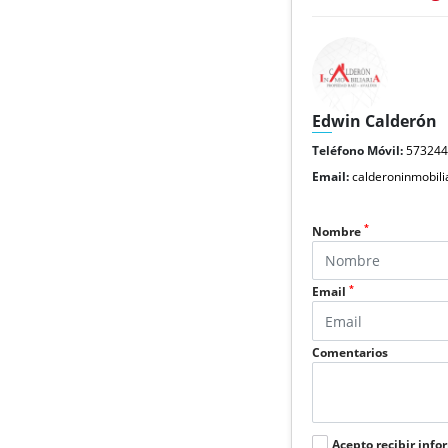
Edwin Calderón
Teléfono Móvil:
57324
Email:
calderoninmobil
*
Nombre
*
Email
Comentarios
Acepto recibir info