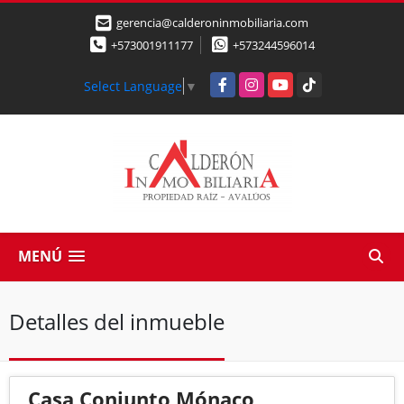
gerencia@calderoninmobiliaria.com
+573001911177
+573244596014
Facebook
Instagram
YouTube
TikTok
Select Language
▼
MENÚ
Detalles del inmueble
Casa Conjunto Mónaco