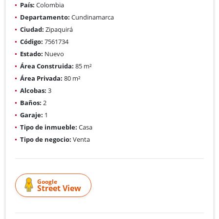
País:
Colombia
Departamento:
Cundinamarca
Ciudad:
Zipaquirá
Código:
7561734
Estado:
Nuevo
Área Construida:
85 m²
Área Privada:
80 m²
Alcobas:
3
Baños:
2
Garaje:
1
Tipo de inmueble:
Casa
Tipo de negocio:
Venta
Google
Street View