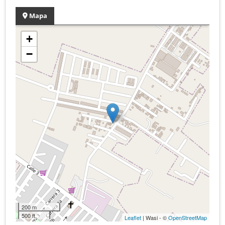
Mapa
+
−
200 m
500 ft
Leaflet
| Wasi - ©
OpenStreetMap